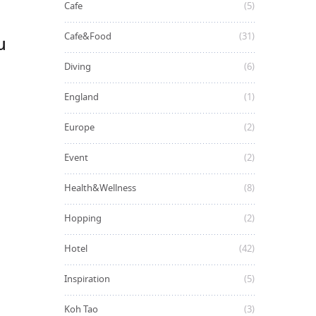
Cafe
(5)
Cafe&Food
(31)
น
Diving
(6)
England
(1)
Europe
(2)
Event
(2)
Health&Wellness
(8)
Hopping
(2)
Hotel
(42)
Inspiration
(5)
Koh Tao
(3)