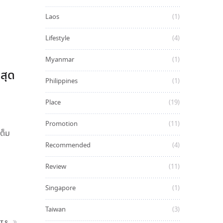
Laos
(1)
Lifestyle
(4)
Myanmar
(1)
่สุด
Philippines
(1)
Place
(19)
Promotion
(11)
ต็ม
Recommended
(4)
Review
(11)
Singapore
(1)
Taiwan
(3)
TS