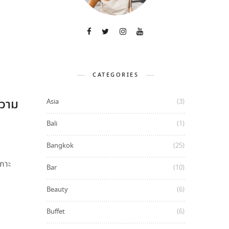
CATEGORIES
ความ
Asia
(3)
Bali
(1)
Bangkok
(25)
เกาะ
Bar
(10)
Beauty
(6)
Buffet
(6)