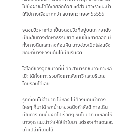
ไปยังผาชะโดได้เลยอีกด้วย แต่ส่วนตัวเราแนะนำ
ให้ไปทางเรือมากกว่า สบายกว่าเยอะ
55555
จุดชมวิวผาชะโด เป็นจุดชมวิวที่อยู่บนเกาะอาดัง
เป็นเส้นทางศึกษาธรรมชาติแบบขึ้นเขาตลอด มี
ทั้งทางดินและทางก้อนหิน บางช่วงเปิดโล่งแจ้ง
ขณะที่บางช่วงมีต้นไม้เป็นร่มเงา
ไฮไลท์ของจุดชมวิวที่นี่ คือ สามารถชมวิวเกาะหลี
เป๊ะ ได้ทั้งเกาะ รวมถึงเกาะลังกาวี และบริเวณ
โดยรอบได้เลย
รูทที่เดินไม่ลำบาก ไม่หลง ไม่ต้องมีคนนำทาง
ใครๆ ก็มาได้ พกน้ำมาขวดนึงกำลังดี ทางเดิน
เป็นการเดินขึ้นเขาไปเรื่อยๆ ชันไม่มาก มีเชือกให้
บางจุด แนะนำว่าให้ใส่ผ้าใบมา แต่รองเท้าแตะและ
เท้าเปล่าก็เดินได้