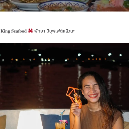
𝐧𝐠 𝐒𝐞𝐚𝐟𝐨𝐨𝐝
พัทยา มีบุฟเฟต์แล้วนะ