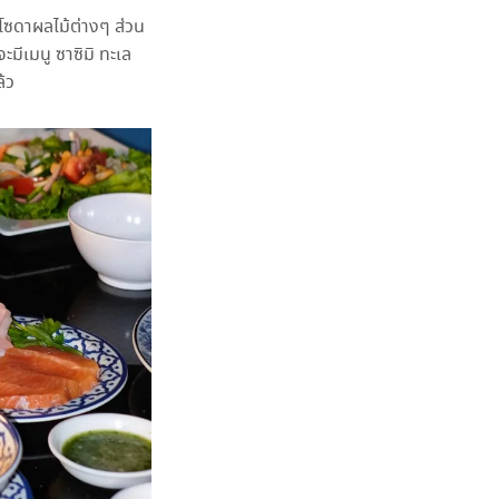
่มโซดาผลไม้ต่างๆ ส่วน
ะมีเมนู ซาซิมิ ทะเล
้ว