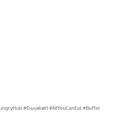
ngryHub #ร้านบุฟเฟต์ #AllYouCanEat #Buffet