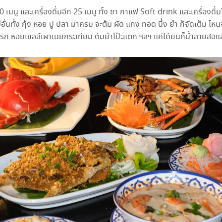
0 เมนู และเครื่องดื่มอีก 25 เมนู ทั้ง ชา กาแฟ Soft drink และเครื่องดื
อั้นทั้ง กุ้ง หอย ปู ปลา มาครบ จะต้ม ผัด แกง ทอด นึ่ง ยำ ก็จัดเต็ม ไหนจ
ิก หอยเชลล์เผาเนยกระเทียม ต้มยำโป๊ะแตก ฯลฯ แค่ได้ยินก็น้ำลายสอแล