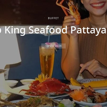
BUFFET
วิว King Seafood Pattay
10/02/2024