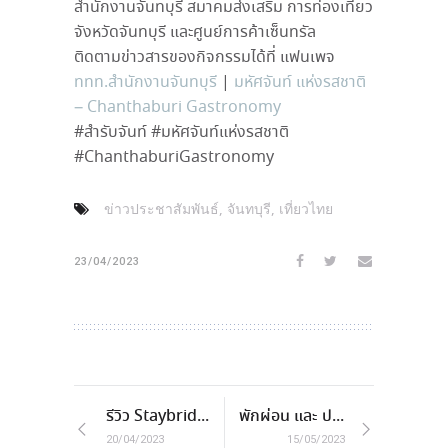
สำนักงานจันทบุรี สมาคมส่งเสริม การท่องเที่ยว
จังหวัดจันทบุรี และศูนย์การค้าเซ็นทรัล
ติดตามข่าวสารของกิจกรรมได้ที่ แฟนเพจ
ททท.สำนักงานจันทบุรี
|
มหัศจันท์ แห่งรสชาติ
– Chanthaburi Gastronomy
#สำรับจันท์ #มหัศจันท์แห่งรสชาติ
#ChanthaburiGastronomy
,
,
ข่าวประชาสัมพันธ์
จันทบุรี
เที่ยวไทย
23/04/2023
รีวิว Staybridge Suites Bangkok Thonglor
พักผ่อน และ ปาร์ตี้ในบีชคลับระดับโลกที่ FINNS Beach Club
20/04/2023
15/05/2023