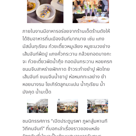
ภายในงานมีอาหารอร่อยจากร้านเด็ดร้านดังให้
ได้ชิมอาหารถิ่นเมืองจันท์มากมาย เช่น แกง
มัสมั่นทุเรียน ก๋วยเตี๋ยวหมูเลียง หมูชะมวงย่าง
เส้นจันท์ผ้ดปู แกงคั่วกระวาน กล้วยทอดบางกะ
จะ
ก๋วยเตี๋ยวผัดน้ำกุ้ง ทอดมันกระวาน หอยครก
ขนมจีบสาหร่ายผักกาด ข้าวระกำขยำปู ผัดไทย
เส้นจันท์ ขนมจีนน้ำยาปู ห่อหมกทะเลย่าง ยำ
หอยนางรม โยเกิร์ตลูกมะแปม น้ำทุเรียน น้ำ
มังคุด น้ำมะปี๊ด
ชมนิทรรศการ “เปิดประตูบูรพา ภูผาสู่มหานที
วิถีคนจันท์” ที่บอกเล่าเรื่องราวของแหล่ง