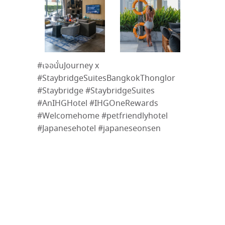
#เจอนั่นJourney x
#StaybridgeSuitesBangkokThonglor
#Staybridge #StaybridgeSuites
#AnIHGHotel #IHGOneRewards
#Welcomehome #petfriendlyhotel
#Japanesehotel #japaneseonsen