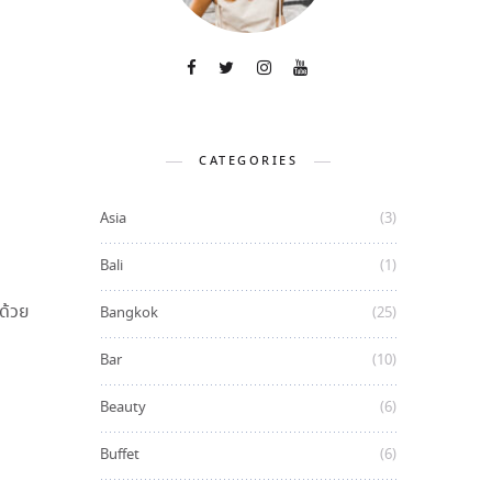
CATEGORIES
Asia
(3)
Bali
(1)
้ด้วย
Bangkok
(25)
Bar
(10)
Beauty
(6)
Buffet
(6)