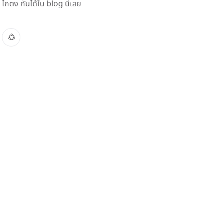
ไถตง กันได้ใน blog นี้เลย