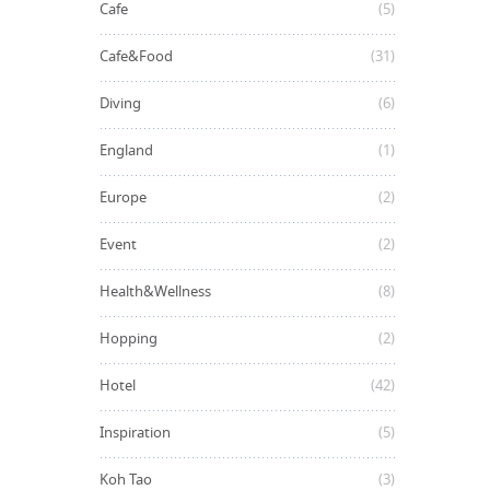
Cafe
(5)
Cafe&Food
(31)
Diving
(6)
England
(1)
Europe
(2)
Event
(2)
Health&Wellness
(8)
Hopping
(2)
Hotel
(42)
Inspiration
(5)
Koh Tao
(3)