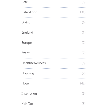
Cafe
(5)
Cafe&Food
(31)
Diving
(6)
England
(1)
Europe
(2)
Event
(2)
Health&Wellness
(8)
Hopping
(2)
Hotel
(42)
Inspiration
(5)
Koh Tao
(3)