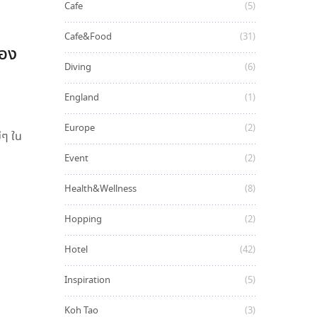
Cafe
(5)
Cafe&Food
(31)
ือง
Diving
(6)
England
(1)
Europe
(2)
่ๆ ใน
Event
(2)
Health&Wellness
(8)
Hopping
(2)
Hotel
(42)
Inspiration
(5)
Koh Tao
(3)