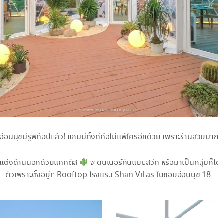
อ่อนนุชมีรูฟท้อปแล้ว! แถมมีทั้งทีคือไม่แพ้ใครอีกด้วย เพราะร้านสวยมา
ต่งด้านนอกด้วยแคคตัส
จะดินเนอร์กันแบบสวีท หรือมาเป็นกลุ่มก็ไ
ตัวเพราะตั้งอยู่ที่ Rooftop โรงแรม Shan Villas ในซอยอ่อนนุช 18