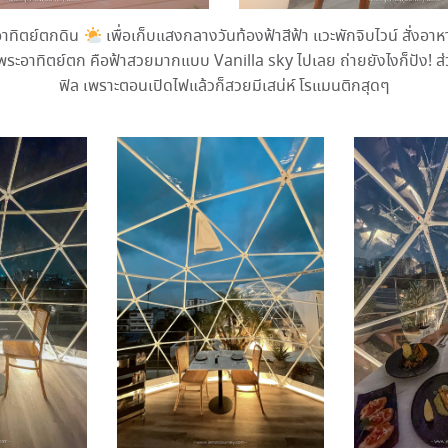
อาทิตย์ตกดิน
เพื่อเก็บแสงกลางวันท้องฟ้าสีฟ้า แวะพักจิบไวน์ สั่งอา
ระอาทิตย์ตก คือฟ้าสวยมากแบบ Vanilla sky ไปเลย ถ่ายยังไงก็ปัง! ส่วน
ฟิล เพราะตอนเปิดไฟแล้วก็สวยมีเสน่ห์ โรแมนติกสุดๆ