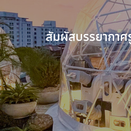
สัมผัสบรรยากาศร