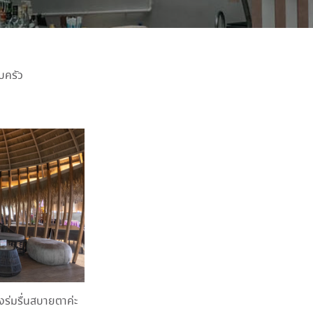
บครัว
างร่มรื่นสบายตาค่ะ