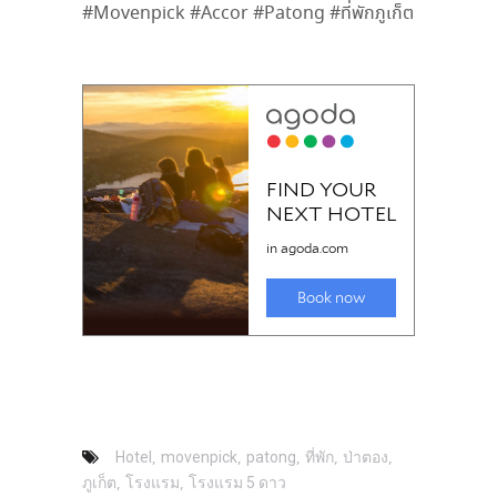
#Movenpick #Accor #Patong #ที่พักภูเก็ต
,
,
,
,
,
Hotel
movenpick
patong
ที่พัก
ป่าตอง
,
,
ภูเก็ต
โรงแรม
โรงแรม 5 ดาว