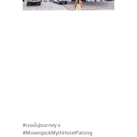
#เจอนั่นJourney x
#MovenpickMythHotelPatong