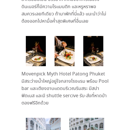
ดินเนอร์ก็มีความโรแมนติก และหรูหราพอ
สมควรเลยทีเดียว ถ้ามาพักที่นี่แล้ว แนะนำว่าไม่
ต้องออกไปหามื้อค่ำสุดพิเศษที่อื่นเลย
Movenpick Myth Hotel Patong Phuket
มีสระว่ายน้ำใหญ่อยู่ใจกลางโรงแรม พร้อม Pool
bar และเตียงอาบแดดบริเวณริมสระ มีสปา
ฟิตเนส และมี shuttle sercive รับ-ส่งที่หาดป่า
ตองฟรีอีกด้วย